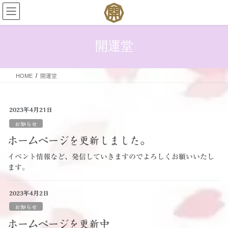
コ
ナ
ン
ビ
テ
ゲ
ン
ー
開運堂
ツ
シ
へ
ョ
ス
ン
HOME
開運堂
キ
に
ッ
移
プ
動
2023年4月21日
お知らせ
ホームページを更新しました。
イベント情報など、発信していきますのでよろしくお願いいたし
ます。
2023年4月2日
お知らせ
ホームページを更新中